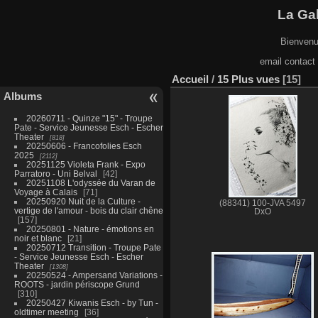
La Gal
Bienvenu
email contact
Accueil
/
15 Plus vues
15
Albums
20260711 - Quinze "15" - Troupe
Pate - Service Jeunesse Esch - Escher
Theater
818
20250606 - Francofolies Esch
2025
2112
20251125 Violeta Frank - Expo
Parratoro - Uni Belval
42
20251108 L'odyssée du Varan de
Voyage à Calais
71
20250920 Nuit de la Culture -
(88341) 100-JVA 5497
vertige de l'amour - bois du clair chêne
DxO
157
20250801 - Nature - émotions en
noir et blanc
21
20250712 Transition - Troupe Pate
- Service Jeunesse Esch - Escher
Theater
1308
20250524 - Ampersand Variations -
ROOTS - jardin périscope Grund
310
20250427 Kiwanis Esch - by Tun -
oldtimer meeting
36