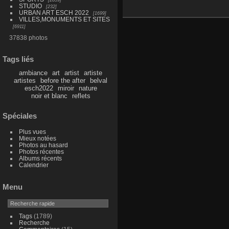
STUDIO
232
URBAN ART ESCH 2022
1699
VILLES,MONUMENTS ET SITES
6911
37838 photos
Tags liés
ambiance
art
artist
artiste
artistes
before the after
belval
esch2022
miroir
nature
noir et blanc
reflets
Spéciales
Plus vues
Mieux notées
Photos au hasard
Photos récentes
Albums récents
Calendrier
Menu
Tags
(1789)
Recherche