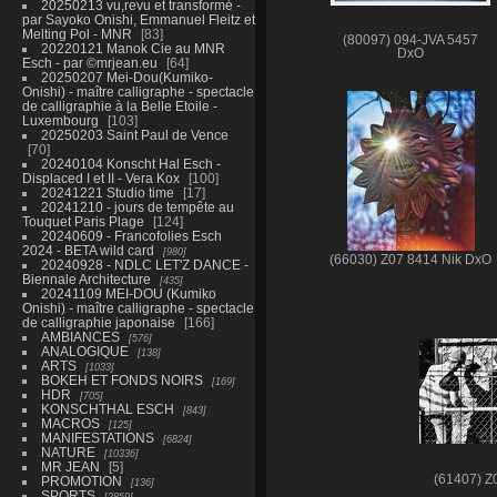
20250213 vu,revu et transformé -
par Sayoko Onishi, Emmanuel Fleitz et
Melting Pol - MNR
83
(80097) 094-JVA 5457
20220121 Manok Cie au MNR
DxO
Esch - par ©mrjean.eu
64
20250207 Mei-Dou(Kumiko-
Onishi) - maître calligraphe - spectacle
de calligraphie à la Belle Etoile -
Luxembourg
103
20250203 Saint Paul de Vence
70
20240104 Konscht Hal Esch -
Displaced I et II - Vera Kox
100
20241221 Studio time
17
20241210 - jours de tempête au
Touquet Paris Plage
124
20240609 - Francofolies Esch
2024 - BETA wild card
980
(66030) Z07 8414 Nik DxO
20240928 - NDLC LET'Z DANCE -
Biennale Architecture
435
20241109 MEI-DOU (Kumiko
Onishi) - maître calligraphe - spectacle
de calligraphie japonaise
166
AMBIANCES
576
ANALOGIQUE
138
ARTS
1033
BOKEH ET FONDS NOIRS
169
HDR
705
KONSCHTHAL ESCH
843
MACROS
125
MANIFESTATIONS
6824
NATURE
10336
MR JEAN
5
(61407) Z
PROMOTION
136
SPORTS
2859