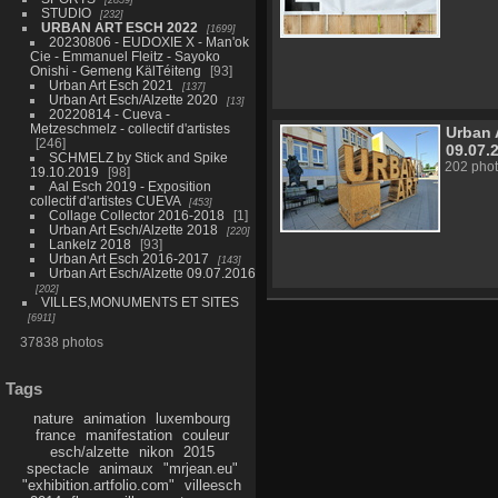
STUDIO
232
URBAN ART ESCH 2022
1699
20230806 - EUDOXIE X - Man'ok
Cie - Emmanuel Fleitz - Sayoko
Onishi - Gemeng KälTéiteng
93
Urban Art Esch 2021
137
Urban Art Esch/Alzette 2020
13
20220814 - Cueva -
Metzeschmelz - collectif d'artistes
Urban 
246
09.07.
SCHMELZ by Stick and Spike
202 phot
19.10.2019
98
Aal Esch 2019 - Exposition
collectif d'artistes CUEVA
453
Collage Collector 2016-2018
1
Urban Art Esch/Alzette 2018
220
Lankelz 2018
93
Urban Art Esch 2016-2017
143
Urban Art Esch/Alzette 09.07.2016
202
VILLES,MONUMENTS ET SITES
6911
37838 photos
Tags
nature
animation
luxembourg
france
manifestation
couleur
esch/alzette
nikon
2015
spectacle
animaux
"mrjean.eu"
"exhibition.artfolio.com"
villeesch