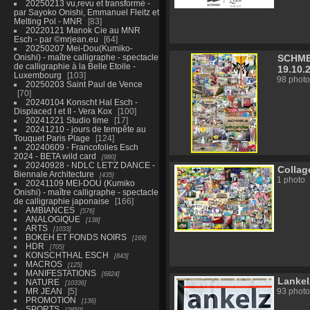
20250213 vu,revu et transformé -
par Sayoko Onishi, Emmanuel Fleitz et
Melting Pol - MNR
83
20220121 Manok Cie au MNR
Esch - par ©mrjean.eu
64
20250207 Mei-Dou(Kumiko-
Onishi) - maître calligraphe - spectacle
SCHMEL
de calligraphie à la Belle Etoile -
19.10.
Luxembourg
103
98 photo
20250203 Saint Paul de Vence
70
20240104 Konscht Hal Esch -
Displaced I et II - Vera Kox
100
20241221 Studio time
17
20241210 - jours de tempête au
Touquet Paris Plage
124
20240609 - Francofolies Esch
2024 - BETA wild card
980
20240928 - NDLC LET'Z DANCE -
Collag
Biennale Architecture
435
1 photo
20241109 MEI-DOU (Kumiko
Onishi) - maître calligraphe - spectacle
de calligraphie japonaise
166
AMBIANCES
576
ANALOGIQUE
138
ARTS
1033
BOKEH ET FONDS NOIRS
169
HDR
705
KONSCHTHAL ESCH
843
MACROS
125
MANIFESTATIONS
6824
Lankel
NATURE
10336
MR JEAN
5
93 photo
PROMOTION
136
SPORTS
2859