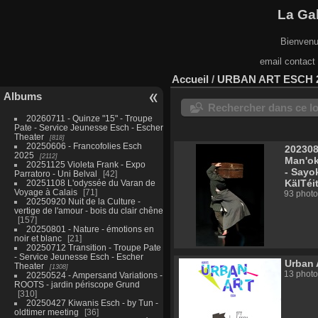
La Gal
Bienvenu
email contact
Accueil
/
URBAN ART ESCH 
Albums
Rechercher dans ce lo
20260711 - Quinze "15" - Troupe
Pate - Service Jeunesse Esch - Escher
Theater
818
20250606 - Francofolies Esch
202308
2025
2112
Man'ok
20251125 Violeta Frank - Expo
- Sayo
Parratoro - Uni Belval
42
KälTéi
20251108 L'odyssée du Varan de
Voyage à Calais
71
93 photo
20250920 Nuit de la Culture -
vertige de l'amour - bois du clair chêne
157
20250801 - Nature - émotions en
noir et blanc
21
20250712 Transition - Troupe Pate
- Service Jeunesse Esch - Escher
Urban 
Theater
1308
13 photo
20250524 - Ampersand Variations -
ROOTS - jardin périscope Grund
310
20250427 Kiwanis Esch - by Tun -
oldtimer meeting
36