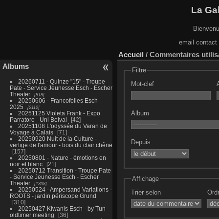
La Gal
Bienvenu
email contact
Accueil
/ Commentaires utilis
Albums
Filtre
20260711 - Quinze "15" - Troupe
Mot-clef
Pate - Service Jeunesse Esch - Escher
Theater
818
20250606 - Francofolies Esch
2025
2112
Album
20251125 Violeta Frank - Expo
Parratoro - Uni Belval
42
20251108 L'odyssée du Varan de
Voyage à Calais
71
20250920 Nuit de la Culture -
Depuis
vertige de l'amour - bois du clair chêne
157
20250801 - Nature - émotions en
noir et blanc
21
20250712 Transition - Troupe Pate
- Service Jeunesse Esch - Escher
Affichage
Theater
1308
20250524 - Ampersand Variations -
Trier selon
Ordr
ROOTS - jardin périscope Grund
310
20250427 Kiwanis Esch - by Tun -
oldtimer meeting
36