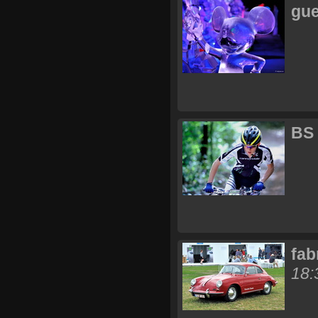
gue
BS
fab
18: