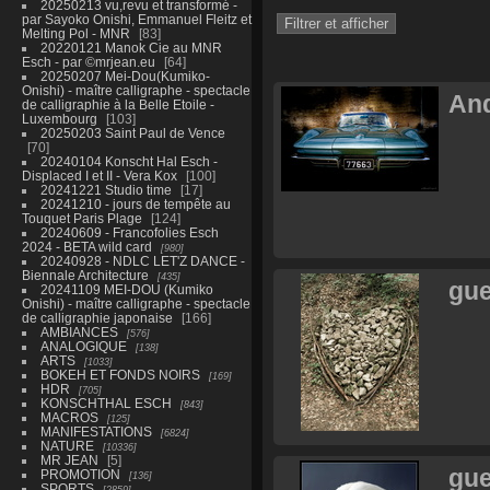
20250213 vu,revu et transformé -
par Sayoko Onishi, Emmanuel Fleitz et
Melting Pol - MNR
83
20220121 Manok Cie au MNR
Esch - par ©mrjean.eu
64
20250207 Mei-Dou(Kumiko-
Onishi) - maître calligraphe - spectacle
And
de calligraphie à la Belle Etoile -
Luxembourg
103
20250203 Saint Paul de Vence
70
20240104 Konscht Hal Esch -
Displaced I et II - Vera Kox
100
20241221 Studio time
17
20241210 - jours de tempête au
Touquet Paris Plage
124
20240609 - Francofolies Esch
2024 - BETA wild card
980
20240928 - NDLC LET'Z DANCE -
Biennale Architecture
435
gue
20241109 MEI-DOU (Kumiko
Onishi) - maître calligraphe - spectacle
de calligraphie japonaise
166
AMBIANCES
576
ANALOGIQUE
138
ARTS
1033
BOKEH ET FONDS NOIRS
169
HDR
705
KONSCHTHAL ESCH
843
MACROS
125
MANIFESTATIONS
6824
NATURE
10336
MR JEAN
5
gue
PROMOTION
136
SPORTS
2859