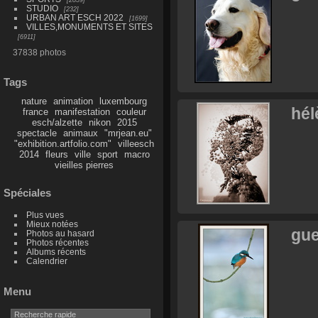
STUDIO
232
URBAN ART ESCH 2022
1699
VILLES,MONUMENTS ET SITES
6911
37838 photos
Tags
nature
animation
luxembourg
hél
france
manifestation
couleur
esch/alzette
nikon
2015
spectacle
animaux
"mrjean.eu"
"exhibition.artfolio.com"
villeesch
2014
fleurs
ville
sport
macro
vieilles pierres
Spéciales
Plus vues
Mieux notées
gue
Photos au hasard
Photos récentes
Albums récents
Calendrier
Menu