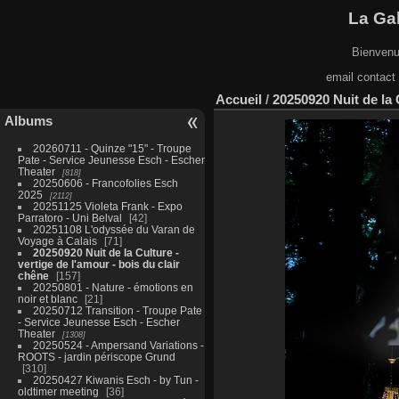
La Gal
Bienvenu
email contact
Accueil
/
20250920 Nuit de la 
Albums
20260711 - Quinze "15" - Troupe
Pate - Service Jeunesse Esch - Escher
Theater
818
20250606 - Francofolies Esch
2025
2112
20251125 Violeta Frank - Expo
Parratoro - Uni Belval
42
20251108 L'odyssée du Varan de
Voyage à Calais
71
20250920 Nuit de la Culture -
vertige de l'amour - bois du clair
chêne
157
20250801 - Nature - émotions en
noir et blanc
21
20250712 Transition - Troupe Pate
- Service Jeunesse Esch - Escher
Theater
1308
20250524 - Ampersand Variations -
ROOTS - jardin périscope Grund
310
20250427 Kiwanis Esch - by Tun -
oldtimer meeting
36