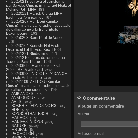
20250213 vu,revu et transformé -
par Sayoko Onishi, Emmanuel Fleitz et
Melting Pol - MNR
83
20220121 Manok Cie au MNR
Esch - par ©mrjean.eu
64
20250207 Mei-Dou(Kumiko-
Onishi) - maître calligraphe - spectacle
de calligraphie à la Belle Etoile -
Luxembourg
103
20250203 Saint Paul de Vence
70
20240104 Konscht Hal Esch -
Displaced I et II - Vera Kox
100
20241221 Studio time
17
20241210 - jours de tempête au
Touquet Paris Plage
124
20240609 - Francofolies Esch
2024 - BETA wild card
980
20240928 - NDLC LET'Z DANCE -
Biennale Architecture
435
20241109 MEI-DOU (Kumiko
Onishi) - maître calligraphe - spectacle
de calligraphie japonaise
166
AMBIANCES
576
ANALOGIQUE
0 commentaire
138
ARTS
1033
BOKEH ET FONDS NOIRS
Ajouter un commentaire
169
HDR
705
KONSCHTHAL ESCH
Auteur :
843
MACROS
125
MANIFESTATIONS
6824
NATURE
10336
MR JEAN
5
Adresse e-mail :
PROMOTION
136
SPORTS
2859