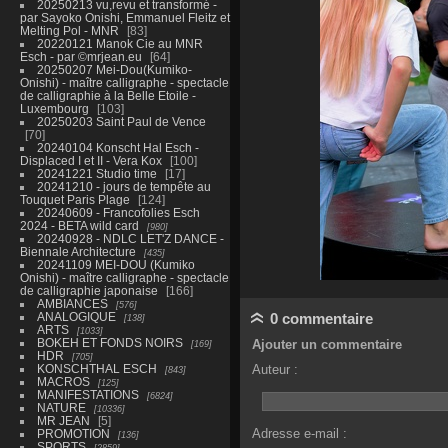
20250213 vu,revu et transformé -
par Sayoko Onishi, Emmanuel Fleitz et
Melting Pol - MNR
83
20220121 Manok Cie au MNR
Esch - par ©mrjean.eu
64
20250207 Mei-Dou(Kumiko-
Onishi) - maître calligraphe - spectacle
de calligraphie à la Belle Etoile -
Luxembourg
103
20250203 Saint Paul de Vence
70
20240104 Konscht Hal Esch -
Displaced I et II - Vera Kox
100
20241221 Studio time
17
20241210 - jours de tempête au
Touquet Paris Plage
124
20240609 - Francofolies Esch
2024 - BETA wild card
980
20240928 - NDLC LET'Z DANCE -
Biennale Architecture
435
20241109 MEI-DOU (Kumiko
Onishi) - maître calligraphe - spectacle
de calligraphie japonaise
166
AMBIANCES
576
ANALOGIQUE
0 commentaire
138
ARTS
1033
BOKEH ET FONDS NOIRS
Ajouter un commentaire
169
HDR
705
KONSCHTHAL ESCH
Auteur :
843
MACROS
125
MANIFESTATIONS
6824
NATURE
10336
MR JEAN
5
Adresse e-mail :
PROMOTION
136
SPORTS
2859