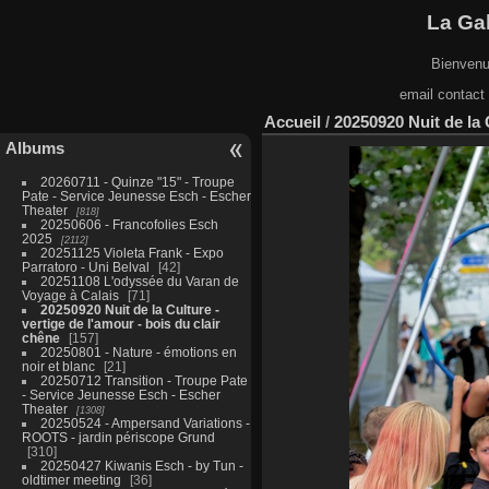
La Gal
Bienvenu
email contact
Accueil
/
20250920 Nuit de la 
Albums
20260711 - Quinze "15" - Troupe
Pate - Service Jeunesse Esch - Escher
Theater
818
20250606 - Francofolies Esch
2025
2112
20251125 Violeta Frank - Expo
Parratoro - Uni Belval
42
20251108 L'odyssée du Varan de
Voyage à Calais
71
20250920 Nuit de la Culture -
vertige de l'amour - bois du clair
chêne
157
20250801 - Nature - émotions en
noir et blanc
21
20250712 Transition - Troupe Pate
- Service Jeunesse Esch - Escher
Theater
1308
20250524 - Ampersand Variations -
ROOTS - jardin périscope Grund
310
20250427 Kiwanis Esch - by Tun -
oldtimer meeting
36