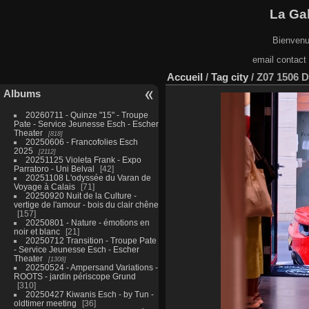
La Gal
Bienvenu
email contact
Accueil
/
Tag
city
/
Z07 1506 
Albums
20260711 - Quinze "15" - Troupe
Pate - Service Jeunesse Esch - Escher
Theater
818
20250606 - Francofolies Esch
2025
2112
20251125 Violeta Frank - Expo
Parratoro - Uni Belval
42
20251108 L'odyssée du Varan de
Voyage à Calais
71
20250920 Nuit de la Culture -
vertige de l'amour - bois du clair chêne
157
20250801 - Nature - émotions en
noir et blanc
21
20250712 Transition - Troupe Pate
- Service Jeunesse Esch - Escher
Theater
1308
20250524 - Ampersand Variations -
ROOTS - jardin périscope Grund
310
20250427 Kiwanis Esch - by Tun -
oldtimer meeting
36