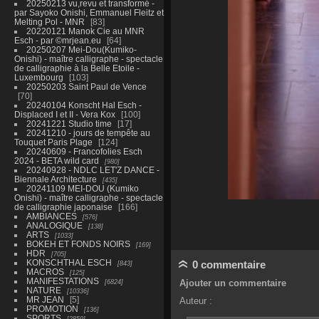
20250213 vu,revu et transformé -
par Sayoko Onishi, Emmanuel Fleitz et
Melting Pol - MNR
83
20220121 Manok Cie au MNR
Esch - par ©mrjean.eu
64
20250207 Mei-Dou(Kumiko-
Onishi) - maître calligraphe - spectacle
de calligraphie à la Belle Etoile -
Luxembourg
103
20250203 Saint Paul de Vence
70
20240104 Konscht Hal Esch -
Displaced I et II - Vera Kox
100
20241221 Studio time
17
20241210 - jours de tempête au
Touquet Paris Plage
124
20240609 - Francofolies Esch
2024 - BETA wild card
980
20240928 - NDLC LET'Z DANCE -
Biennale Architecture
435
20241109 MEI-DOU (Kumiko
Onishi) - maître calligraphe - spectacle
de calligraphie japonaise
166
AMBIANCES
576
ANALOGIQUE
138
ARTS
1033
BOKEH ET FONDS NOIRS
169
HDR
705
KONSCHTHAL ESCH
0 commentaire
843
MACROS
125
MANIFESTATIONS
6824
Ajouter un commentaire
NATURE
10336
MR JEAN
5
Auteur :
PROMOTION
136
SPORTS
2859