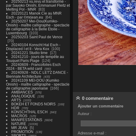
20250213 vu,revu et transformé -
par Sayoko Onishi, Emmanuel Fleitz et
Melting Pol - MNR
83
20220121 Manok Cie au MNR
Esch - par ©mrjean.eu
64
20250207 Mei-Dou(Kumiko-
Onishi) - maître calligraphe - spectacle
de calligraphie à la Belle Etoile -
Luxembourg
103
20250203 Saint Paul de Vence
70
20240104 Konscht Hal Esch -
Displaced I et II - Vera Kox
100
20241221 Studio time
17
20241210 - jours de tempête au
Touquet Paris Plage
124
20240609 - Francofolies Esch
2024 - BETA wild card
980
20240928 - NDLC LET'Z DANCE -
Biennale Architecture
435
20241109 MEI-DOU (Kumiko
Onishi) - maître calligraphe - spectacle
de calligraphie japonaise
166
AMBIANCES
576
ANALOGIQUE
138
0 commentaire
ARTS
1033
BOKEH ET FONDS NOIRS
169
Ajouter un commentaire
HDR
705
KONSCHTHAL ESCH
843
Auteur :
MACROS
125
MANIFESTATIONS
6824
NATURE
10336
MR JEAN
5
PROMOTION
136
Adresse e-mail :
SPORTS
2859