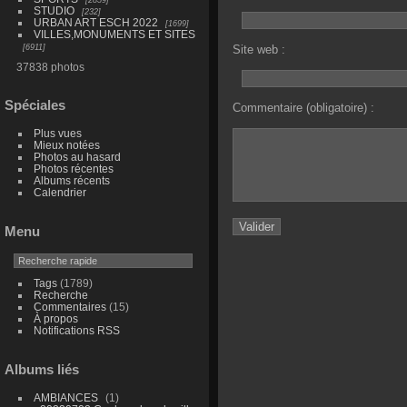
STUDIO
232
URBAN ART ESCH 2022
1699
VILLES,MONUMENTS ET SITES
6911
Site web :
37838 photos
Spéciales
Commentaire (obligatoire) :
Plus vues
Mieux notées
Photos au hasard
Photos récentes
Albums récents
Calendrier
Menu
Tags
(1789)
Recherche
Commentaires
(15)
À propos
Notifications RSS
Albums liés
AMBIANCES
1