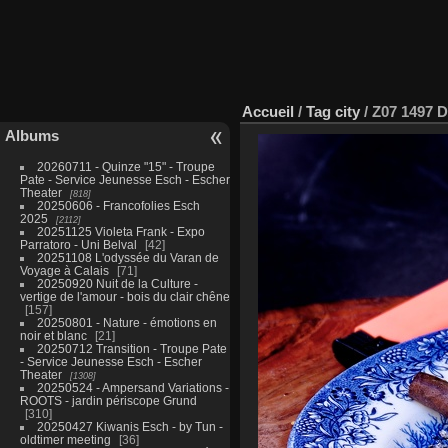
Accueil
/
Tag
city
/
Z07 1497 
Albums
20260711 - Quinze "15" - Troupe
Pate - Service Jeunesse Esch - Escher
Theater
818
20250606 - Francofolies Esch
2025
2112
20251125 Violeta Frank - Expo
Parratoro - Uni Belval
42
20251108 L'odyssée du Varan de
Voyage à Calais
71
20250920 Nuit de la Culture -
vertige de l'amour - bois du clair chêne
157
20250801 - Nature - émotions en
noir et blanc
21
20250712 Transition - Troupe Pate
- Service Jeunesse Esch - Escher
Theater
1308
20250524 - Ampersand Variations -
ROOTS - jardin périscope Grund
310
20250427 Kiwanis Esch - by Tun -
oldtimer meeting
36